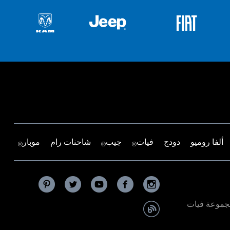
ألفا روميو
دودج
فيات
جيب
شاحنات رام
موبار
®
®
®
مجموعة فيات